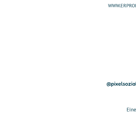
WWW.ERPRO

@pixelsozia
Eine