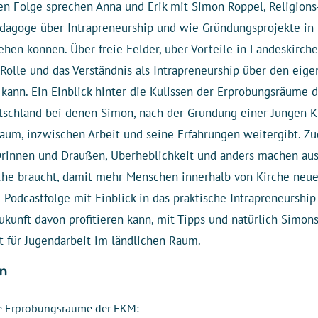
en Folge sprechen Anna und Erik mit Simon Roppel, Religions
agoge über Intrapreneurship und wie Gründungsprojekte in
ehen können. Über freie Felder, über Vorteile in Landeskirch
Rolle und das Verständnis als Intrapreneurship über den eige
kann. Ein Einblick hinter die Kulissen der Erprobungsräume d
utschland bei denen Simon, nach der Gründung einer Jungen K
aum, inzwischen Arbeit und seine Erfahrungen weitergibt. Z
rinnen und Draußen, Überheblichkeit und anders machen au
che braucht, damit mehr Menschen innerhalb von Kirche neu
 Podcastfolge mit Einblick in das praktische Intrapreneurshi
ukunft davon profitieren kann, mit Tipps und natürlich Simon
t für Jugendarbeit im ländlichen Raum.
n
e Erprobungsräume der EKM: