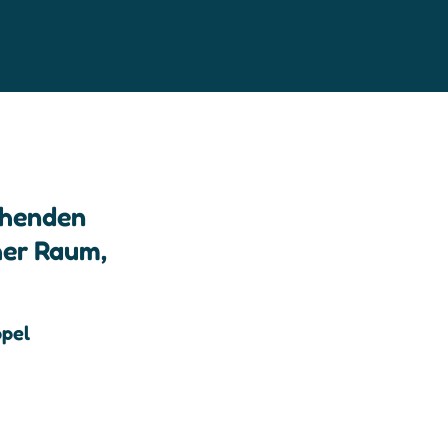
tehenden
her Raum,
pel