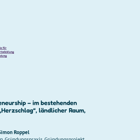
reneurship – im bestehenden
„Herzschlag“, ländlicher Raum,
Simon Roppel
an
Gründungspraxis
Gründungsprojekt
,
,
,