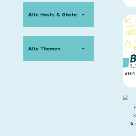
hosts
themen
Alle Episoden