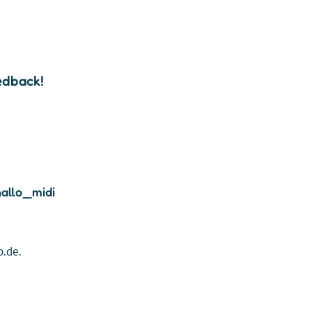
edback!
allo_midi
b.de.