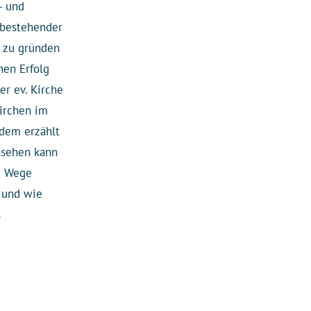
- und
 bestehender
e zu gründen
nen Erfolg
er ev. Kirche
irchen im
udem erzählt
ssehen kann
e Wege
p und wie
s