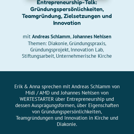
Entrepreneurship-Talk:
Gründungspersönlichkeiten,
Teamgründung, Zielsetzungen und
Innovation
mit
,
Andreas Schlamm
Johannes Nehlsen
Themen:
Diakonie
Gründungspraxis
,
,
Gründungsprojekt
Innovation Lab
,
,
Stiftungsarbeit
Unternehmerische Kirche
,
Erik & Anna sprechen mit Andreas Schlamm von
Midi / AMD und Johannes Nehlsen von
WERTESTARTER über Entrepreneurship und
dessen Ausprägungsformen, über Eigenschaften
von Gründungspersönlichkeiten,
Teamgründungen und Innovation in Kirche und
Diakonie.